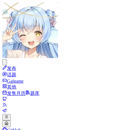
发布
话题
Galgame
其他
发售月历
题库