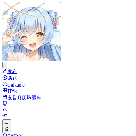
发布
话题
Galgame
其他
发售月历
题库