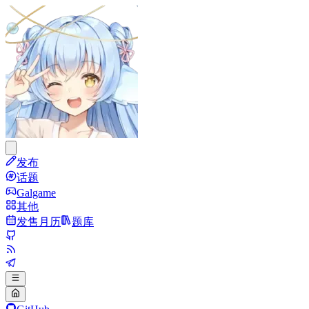
发布
话题
Galgame
其他
发售月历
题库