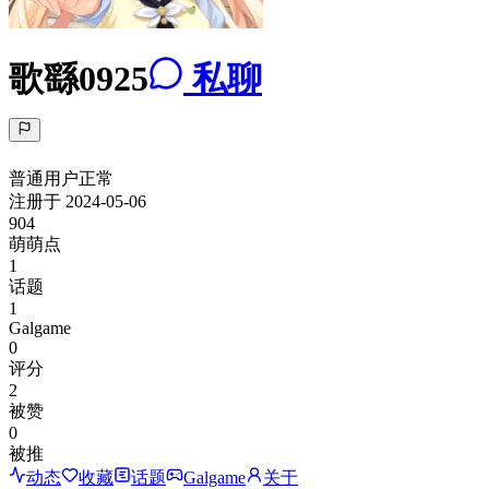
歌繇0925
私聊
普通用户
正常
注册于
2024-05-06
904
萌萌点
1
话题
1
Galgame
0
评分
2
被赞
0
被推
动态
收藏
话题
Galgame
关于