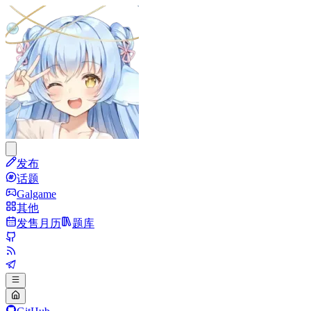
发布
话题
Galgame
其他
发售月历
题库