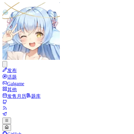
发布
话题
Galgame
其他
发售月历
题库