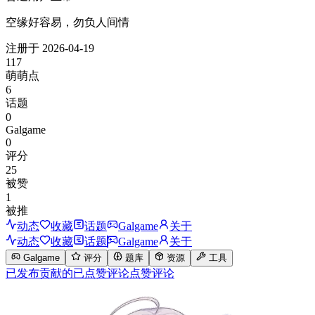
空缘好容易，勿负人间情
注册于
2026-04-19
117
萌萌点
6
话题
0
Galgame
0
评分
25
被赞
1
被推
动态
收藏
话题
Galgame
关于
动态
收藏
话题
Galgame
关于
Galgame
评分
题库
资源
工具
已发布
贡献的
已点赞
评论
点赞评论