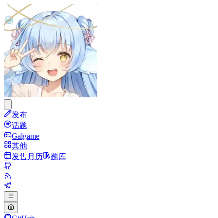
发布
话题
Galgame
其他
发售月历
题库