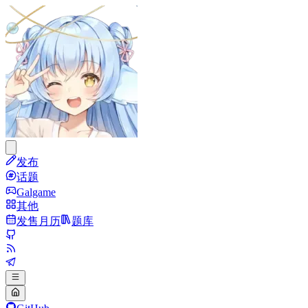
发布
话题
Galgame
其他
发售月历
题库