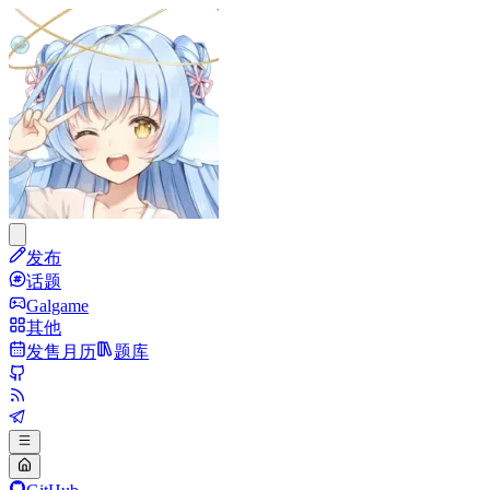
发布
话题
Galgame
其他
发售月历
题库