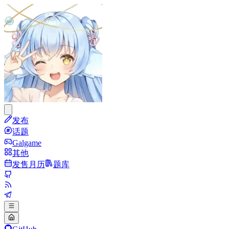
发布
话题
Galgame
其他
发售月历
题库