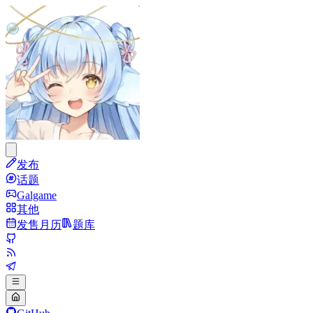
发布
话题
Galgame
其他
发售月历
题库