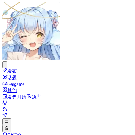
发布
话题
Galgame
其他
发售月历
题库