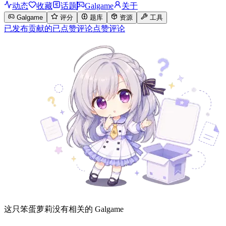
动态
收藏
话题
Galgame
关于
Galgame
评分
题库
资源
工具
已发布
贡献的
已点赞
评论
点赞评论
这只笨蛋萝莉没有相关的 Galgame