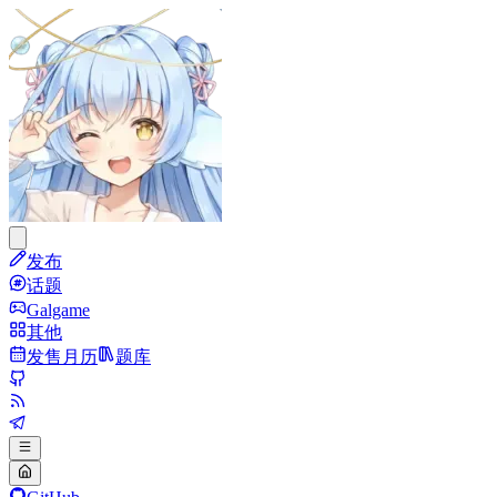
发布
话题
Galgame
其他
发售月历
题库