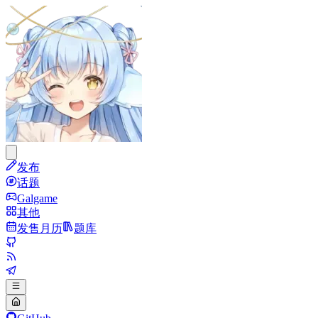
发布
话题
Galgame
其他
发售月历
题库