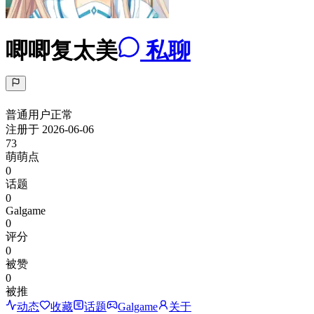
唧唧复太美
私聊
普通用户
正常
注册于
2026-06-06
73
萌萌点
0
话题
0
Galgame
0
评分
0
被赞
0
被推
动态
收藏
话题
Galgame
关于