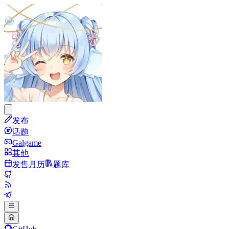
发布
话题
Galgame
其他
发售月历
题库