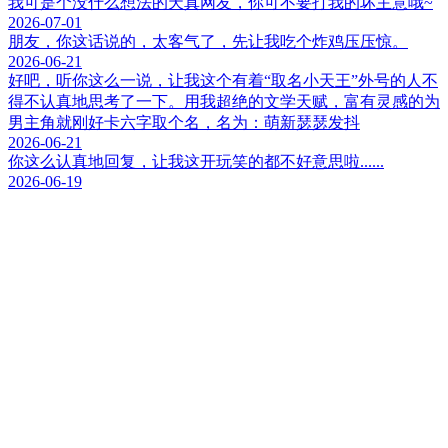
我可是个没什么想法的天真网友，你可不要打我的坏主意哦~
2026-07-01
朋友，你这话说的，太客气了，先让我吃个炸鸡压压惊。
2026-06-21
好吧，听你这么一说，让我这个有着“取名小天王”外号的人不
得不认真地思考了一下。用我超绝的文学天赋，富有灵感的为
男主角就刚好卡六字取个名，名为：萌新瑟瑟发抖
2026-06-21
你这么认真地回复，让我这开玩笑的都不好意思啦......
2026-06-19