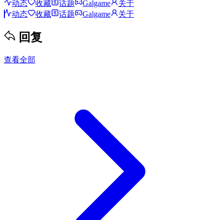
动态
收藏
话题
Galgame
关于
动态
收藏
话题
Galgame
关于
回复
查看全部