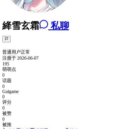
絳雪玄霜
私聊
普通用户
正常
注册于
2026-06-07
195
萌萌点
0
话题
0
Galgame
0
评分
0
被赞
0
被推