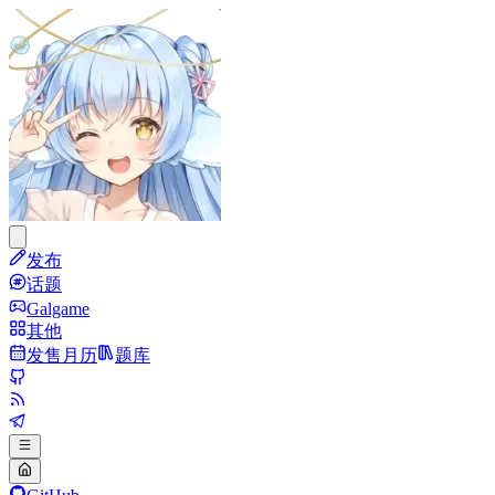
发布
话题
Galgame
其他
发售月历
题库