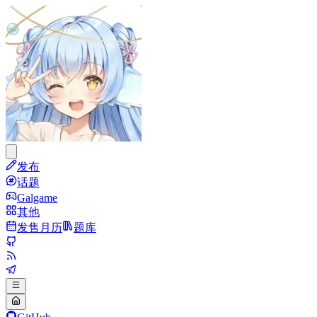
发布
话题
Galgame
其他
发售月历
题库