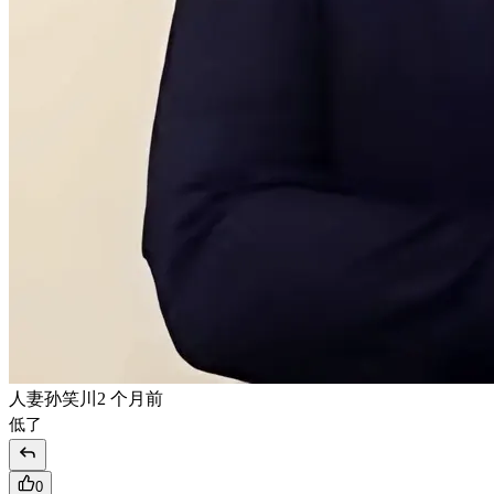
人妻孙笑川
2 个月前
低了
0