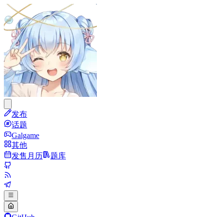
发布
话题
Galgame
其他
发售月历
题库