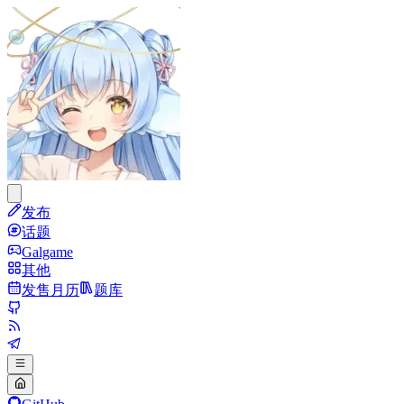
发布
话题
Galgame
其他
发售月历
题库