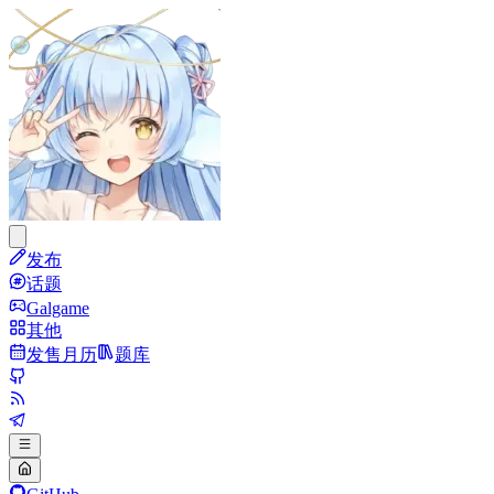
发布
话题
Galgame
其他
发售月历
题库