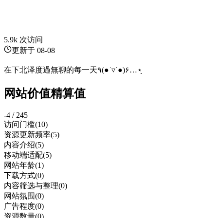
5.9k 次访问
更新于
08-08
在下北泽度過無聊的每一天٩(●˙▿˙●)۶…⋆ฺ
网站价值精算值
-4 / 245
访问门槛
(10)
资源更新频率
(5)
内容介绍
(5)
移动端适配
(5)
网站年龄
(1)
下载方式
(0)
内容筛选与整理
(0)
网站氛围
(0)
广告程度
(0)
资源数量
(0)