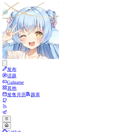
发布
话题
Galgame
其他
发售月历
题库