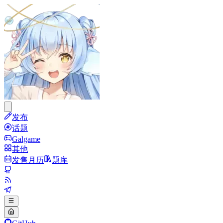
发布
话题
Galgame
其他
发售月历
题库