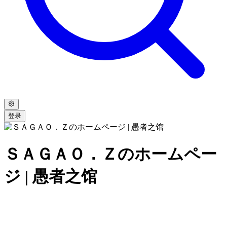
登录
ＳＡＧＡＯ．Ｚのホームペー
ジ | 愚者之馆