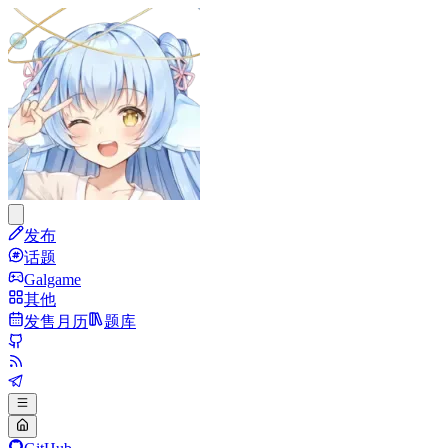
发布
话题
Galgame
其他
发售月历
题库