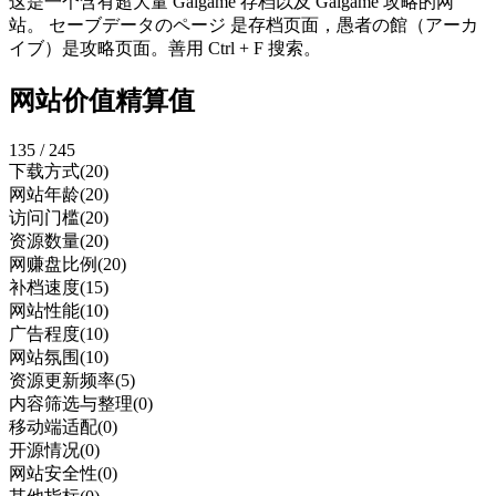
这是一个含有超大量 Galgame 存档以及 Galgame 攻略的网
站。 セーブデータのページ 是存档页面，愚者の館（アーカ
イブ）是攻略页面。善用 Ctrl + F 搜索。
网站价值精算值
135 / 245
下载方式
(20)
网站年龄
(20)
访问门槛
(20)
资源数量
(20)
网赚盘比例
(20)
补档速度
(15)
网站性能
(10)
广告程度
(10)
网站氛围
(10)
资源更新频率
(5)
内容筛选与整理
(0)
移动端适配
(0)
开源情况
(0)
网站安全性
(0)