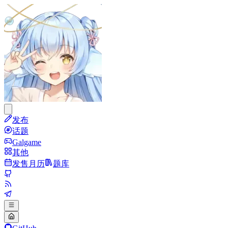
发布
话题
Galgame
其他
发售月历
题库