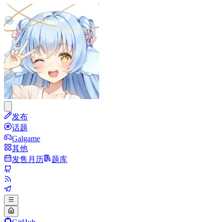
发布
话题
Galgame
其他
发售月历
题库