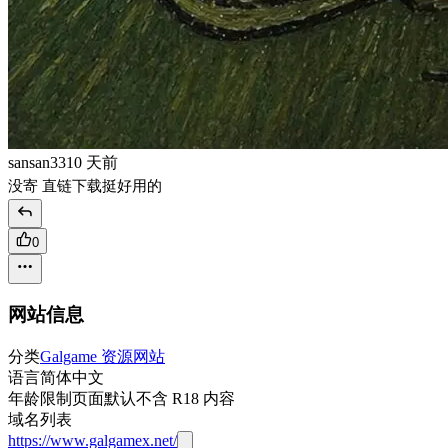
sansan33
10 天前
没寄 直链下载挺好用的
0
网站信息
分类
Galgame 资源网站
语言
简体中文
年龄限制
页面默认不含 R18 内容
域名列表
https://www.galgamex.net/