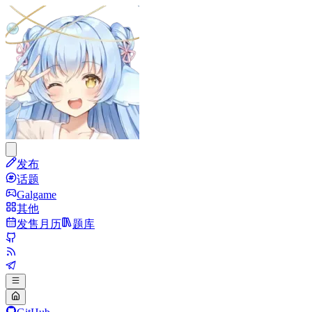
发布
话题
Galgame
其他
发售月历
题库