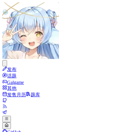
发布
话题
Galgame
其他
发售月历
题库