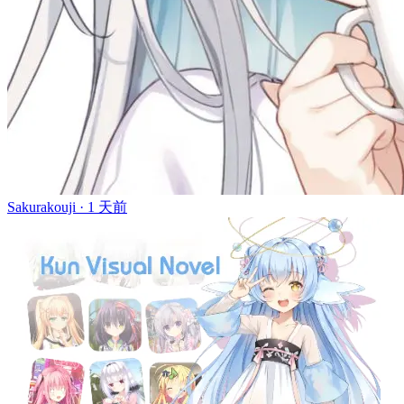
Sakurakouji ·
1 天前