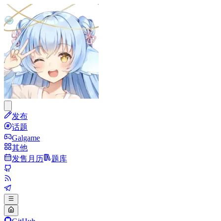
发布
话题
Galgame
其他
发售月历
题库