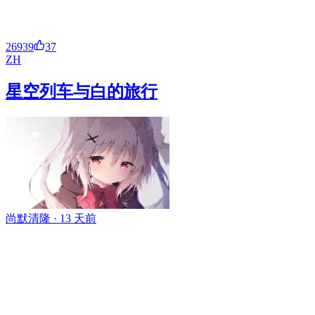
26939
37
ZH
星空列车与白的旅行
尚默清隆 ·
13 天前