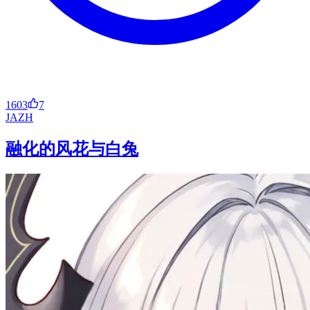
1603
7
JA
ZH
融化的风花与白兔