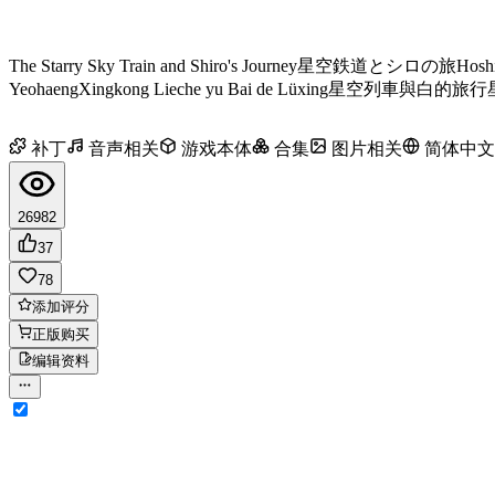
The Starry Sky Train and Shiro's Journey
星空鉄道とシロの旅
Hoshi
Yeohaeng
Xingkong Lieche yu Bai de Lüxing
星空列車與白的旅行
补丁
音声相关
游戏本体
合集
图片相关
简体中文
26982
37
78
添加评分
正版购买
编辑资料