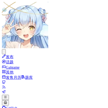
发布
话题
Galgame
其他
发售月历
题库