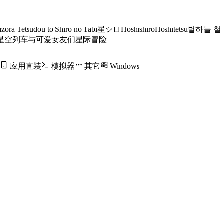
zora Tetsudou to Shiro no Tabi
星シロ
Hoshishiro
Hoshitetsu
별하늘 
星空列车与可爱女友们星际冒险
应用直装
模拟器
其它
Windows