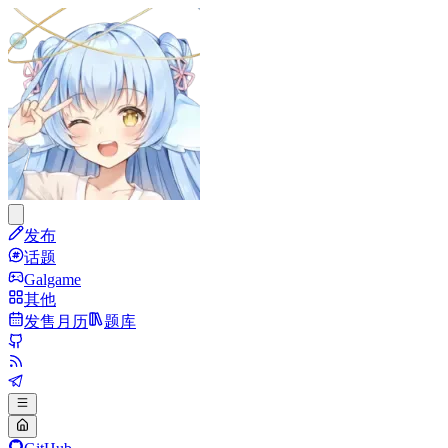
发布
话题
Galgame
其他
发售月历
题库