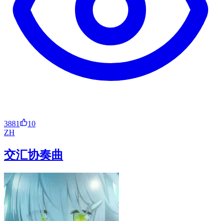
3881
10
ZH
交汇协奏曲