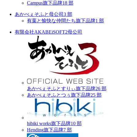
Campus
旗下品牌
18 部
あかべぇそふと
母公司
3 部
有葉と愉快な仲間たち
旗下品牌
1 部
有限会社AKABEiSOFT2
母公司
あかべぇそふとすりぃ
旗下品牌
26 部
あかべぇそふとつぅ
旗下品牌
25 部
hibiki works
旗下品牌
10 部
Hending
旗下品牌
7 部