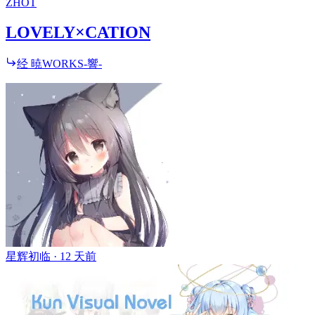
ZH
OT
LOVELY×CATION
经 暁WORKS-響-
星辉初临 ·
12 天前