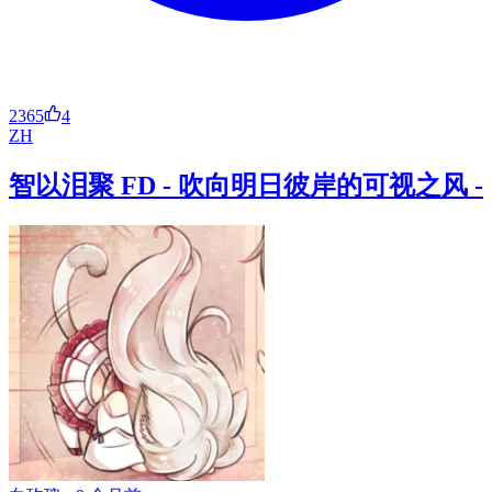
2365
4
ZH
智以泪聚 FD - 吹向明日彼岸的可视之风 -