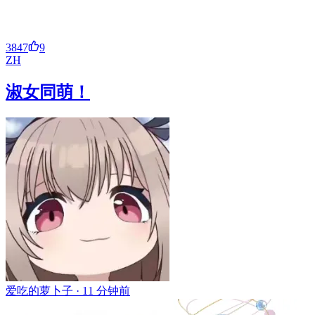
3847
9
ZH
淑女同萌！
爱吃的萝卜子 ·
11 分钟前