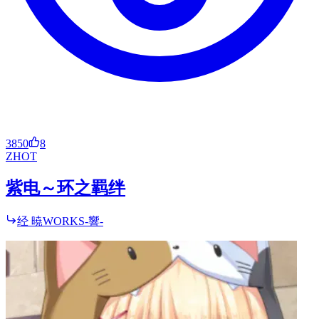
3850
8
ZH
OT
紫电～环之羁绊
经 暁WORKS-響-