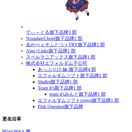
てぃ～ぐる
旗下品牌
3 部
NostalgicChord
旗下品牌
2 部
あかべぇそふとつぅTRY
旗下品牌
2 部
Aino+Links
旗下品牌
1 部
スペルマニアックス
旗下品牌
1 部
株式会社エフォルダム
子公司
あっぷりけ-妹-
旗下品牌
4 部
エフォルダムソフト
旗下品牌
2 部
Shallot
旗下品牌
1 部
Team It's
旗下品牌
1 部
team it'sみんと
旗下品牌
1 部
エフォルダムソフトcrown
旗下品牌
1 部
Pink Question
旗下品牌
更名沿革
暁WORKS-響-