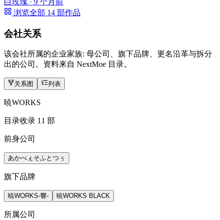
白玫瑰 ·
9 个月前
浏览全部 14 部作品
会社关系
该会社所属的企业家族: 母公司、旗下品牌、更名沿革与拆分
出的公司。资料来自 NextMoe 目录。
关系图
列表
暁WORKS
目录收录 11 部
前身公司
あかべぇそふとつぅ
旗下品牌
暁WORKS-響-
暁WORKS BLACK
所属公司