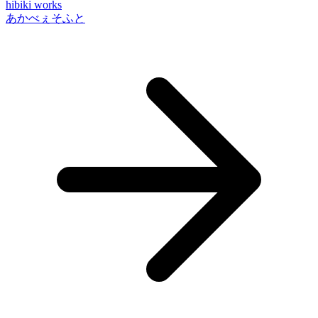
hibiki works
あかべぇそふと