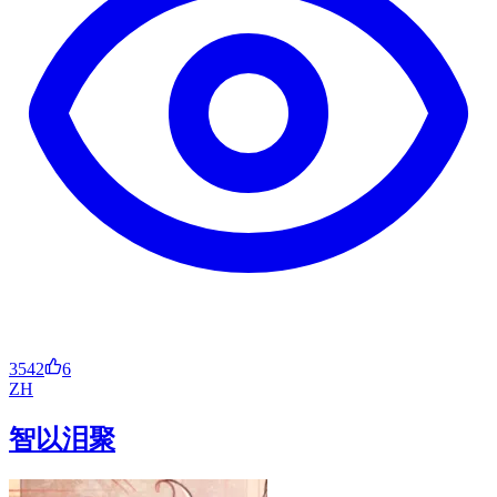
3542
6
ZH
智以泪聚