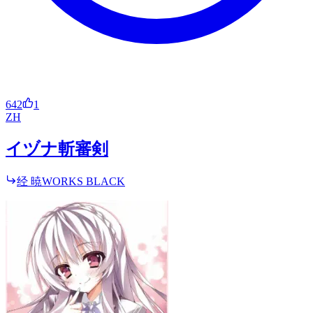
642
1
ZH
イヅナ斬審剣
经 暁WORKS BLACK