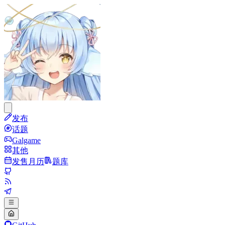
发布
话题
Galgame
其他
发售月历
题库