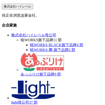
株式会社ハイレベル
你正在浏览这家会社。
企业家族
株式会社ハイレベル
母公司
暁WORKS
旗下品牌
11 部
暁WORKS BLACK
旗下品牌
4 部
暁WORKS-響-
旗下品牌
2 部
あっぷりけ
旗下品牌
9 部
light
母公司
37 部