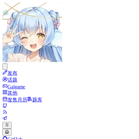
发布
话题
Galgame
其他
发售月历
题库