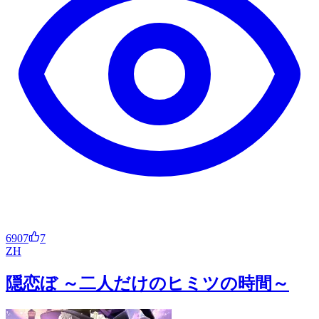
6907
7
ZH
隠恋ぼ ～二人だけのヒミツの時間～