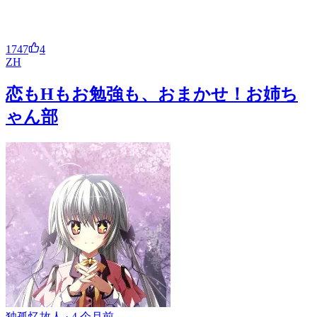
1747
4
ZH
恋もHもお勉強も、おまかせ！お姉ち
ゃん部
独孤忆故人 ·
4 个月前