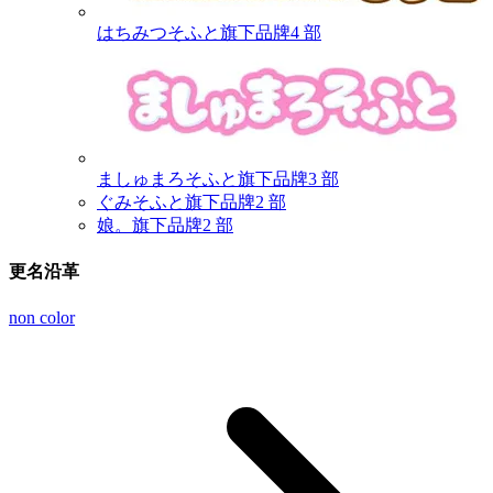
はちみつそふと
旗下品牌
4 部
ましゅまろそふと
旗下品牌
3 部
ぐみそふと
旗下品牌
2 部
娘。
旗下品牌
2 部
更名沿革
non color