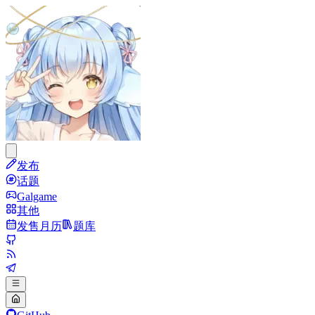
发布
话题
Galgame
其他
发售月历
题库