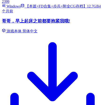
2399
Windows
【本篇+FD合集+步兵+附全CG存档】12.7GB
4
个月前
哥哥，早上起床之前都要抱紧我哦!
游戏本体
简体中文