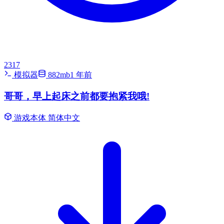
2317
模拟器
882mb
1 年前
哥哥，早上起床之前都要抱紧我哦!
游戏本体
简体中文