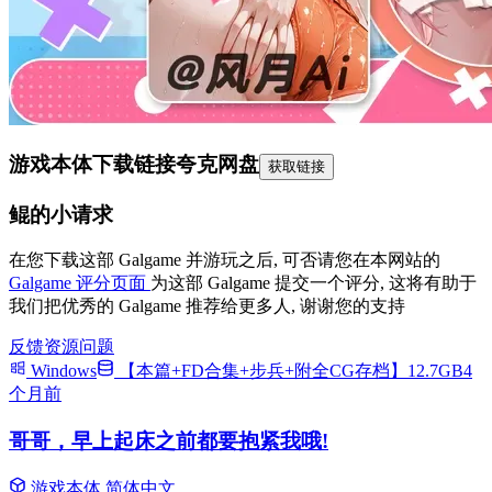
游戏本体下载链接
夸克网盘
获取链接
鲲的小请求
在您下载这部 Galgame 并游玩之后, 可否请您在本网站的
Galgame 评分页面
为这部 Galgame 提交一个评分, 这将有助于
我们把优秀的 Galgame 推荐给更多人, 谢谢您的支持
反馈资源问题
Windows
【本篇+FD合集+步兵+附全CG存档】12.7GB
4
个月前
哥哥，早上起床之前都要抱紧我哦!
游戏本体
简体中文