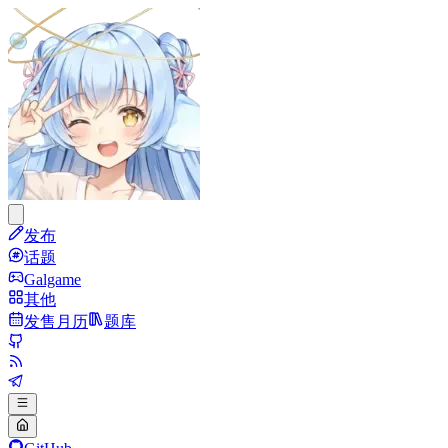
发布
话题
Galgame
其他
发售月历
题库