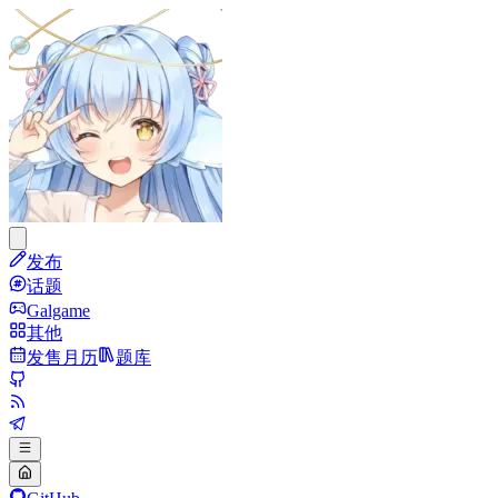
发布
话题
Galgame
其他
发售月历
题库