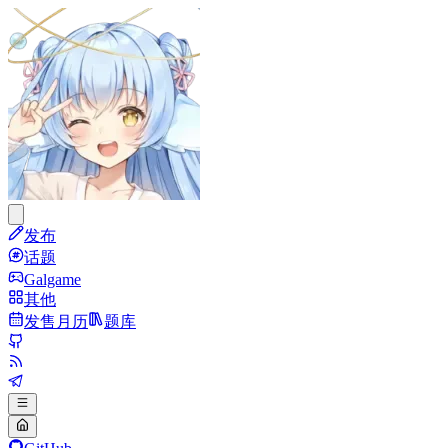
发布
话题
Galgame
其他
发售月历
题库