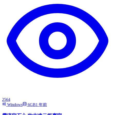
2564
Windows
6GB
1 年前