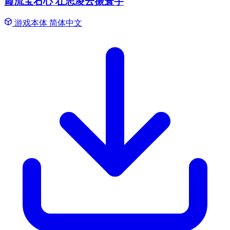
霞流宝石心 壮志凌云振寰宇
游戏本体
简体中文