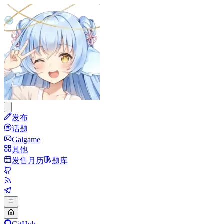
发布
话题
Galgame
其他
发售月历
题库