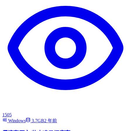
1505
Windows
3.7GB
2 年前