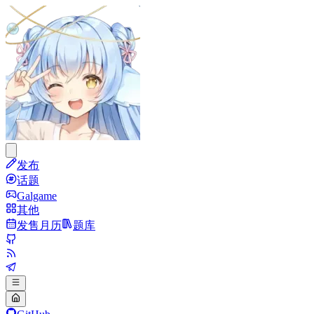
发布
话题
Galgame
其他
发售月历
题库