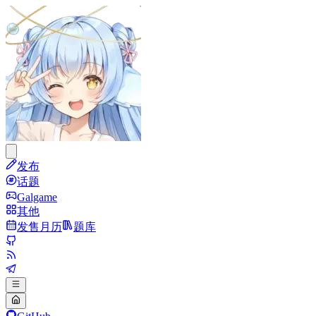
发布
话题
Galgame
其他
发售月历
题库