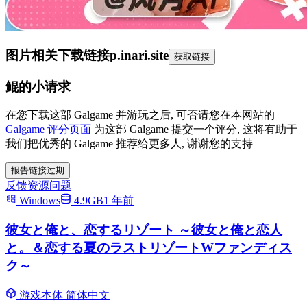
图片相关下载链接
p.inari.site
获取链接
鲲的小请求
在您下载这部 Galgame 并游玩之后, 可否请您在本网站的
Galgame 评分页面
为这部 Galgame 提交一个评分, 这将有助于
我们把优秀的 Galgame 推荐给更多人, 谢谢您的支持
报告链接过期
反馈资源问题
Windows
4.9GB
1 年前
彼女と俺と、恋するリゾート ～彼女と俺と恋人
と。＆恋する夏のラストリゾートWファンディス
ク～
游戏本体
简体中文