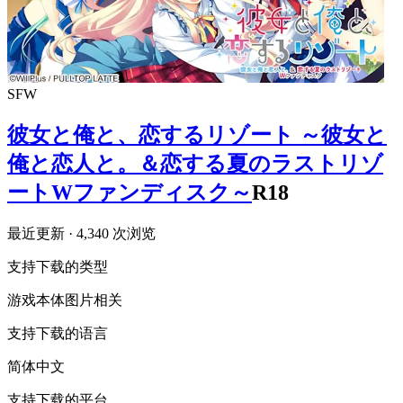
SFW
彼女と俺と、恋するリゾート ～彼女と
俺と恋人と。＆恋する夏のラストリゾ
ートWファンディスク～
R18
最近更新
· 4,340 次浏览
支持下载的类型
游戏本体
图片相关
支持下载的语言
简体中文
支持下载的平台