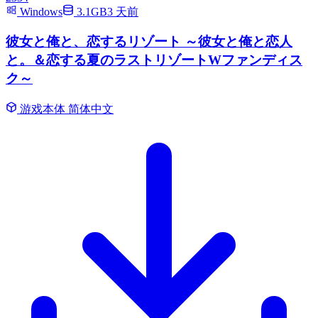
Windows
3.1GB
3 天前
彼女と俺と、恋するリゾート ～彼女と俺と恋人
と。＆恋する夏のラストリゾートWファンディス
ク～
游戏本体
简体中文