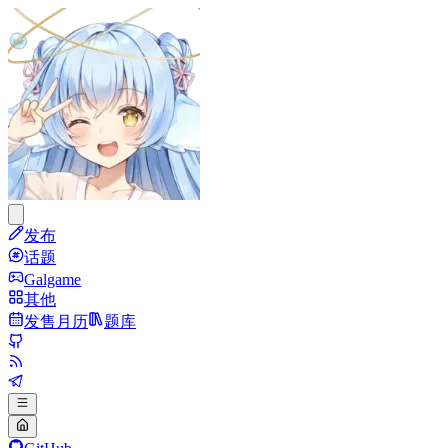
发布
话题
Galgame
其他
发售月历
题库