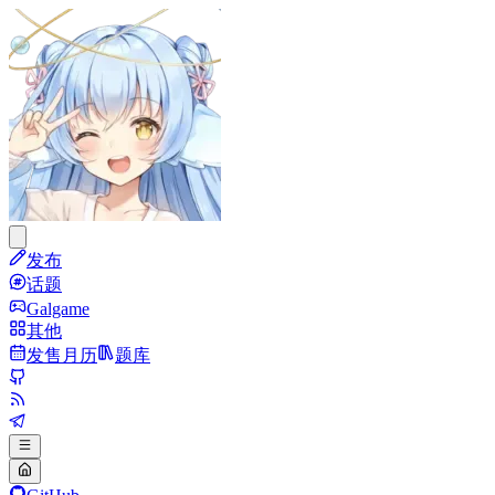
发布
话题
Galgame
其他
发售月历
题库