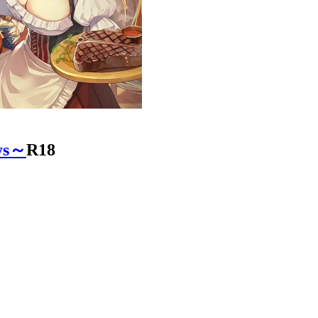
ys～
R18