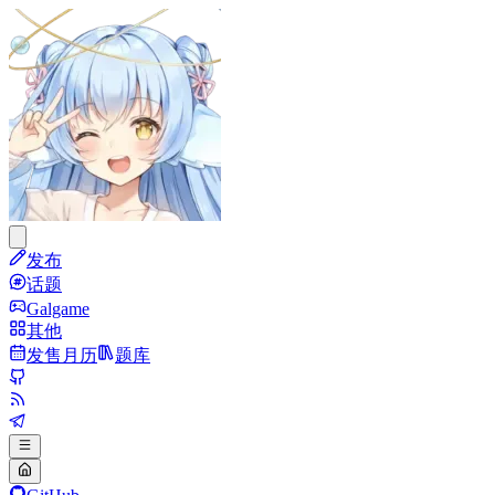
发布
话题
Galgame
其他
发售月历
题库