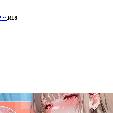
で～
R18