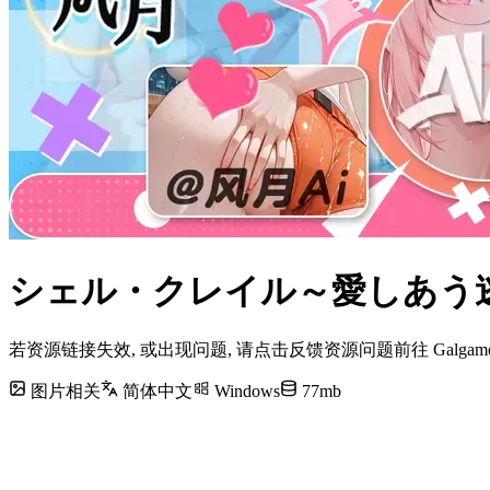
シェル・クレイル～愛しあう逃避
若资源链接失效, 或出现问题, 请点击反馈资源问题前往 Galg
图片相关
简体中文
Windows
77mb