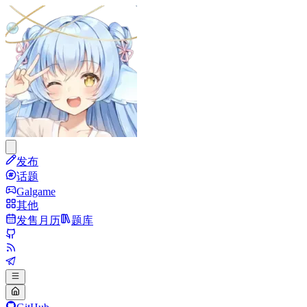
发布
话题
Galgame
其他
发售月历
题库