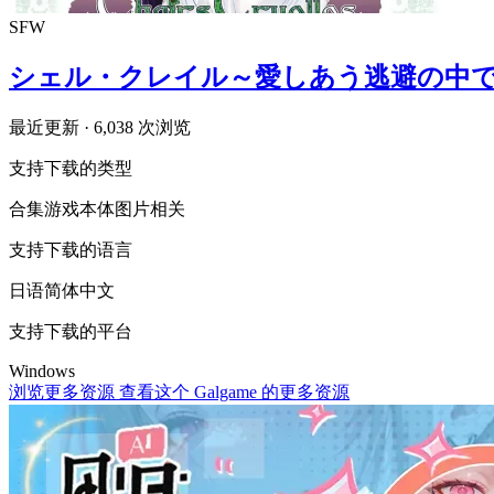
SFW
シェル・クレイル～愛しあう逃避の中
最近更新
· 6,038 次浏览
支持下载的类型
合集
游戏本体
图片相关
支持下载的语言
日语
简体中文
支持下载的平台
Windows
浏览更多资源
查看这个 Galgame 的更多资源