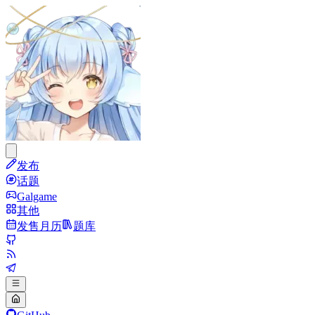
发布
话题
Galgame
其他
发售月历
题库