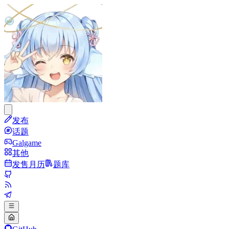
发布
话题
Galgame
其他
发售月历
题库