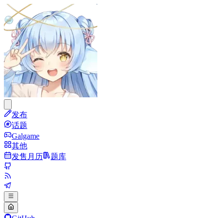
发布
话题
Galgame
其他
发售月历
题库