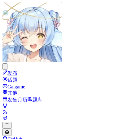
发布
话题
Galgame
其他
发售月历
题库