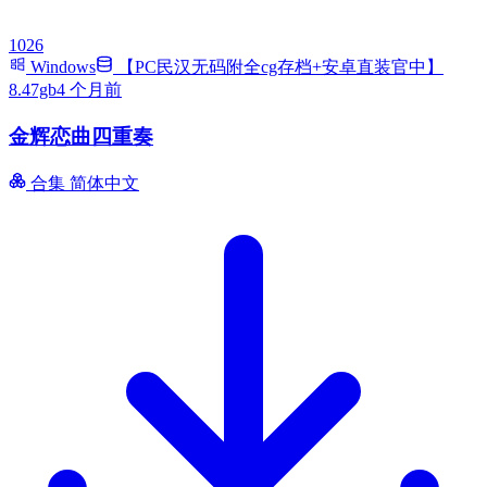
1026
Windows
【PC民汉无码附全cg存档+安卓直装官中】
8.47gb
4 个月前
金辉恋曲四重奏
合集
简体中文