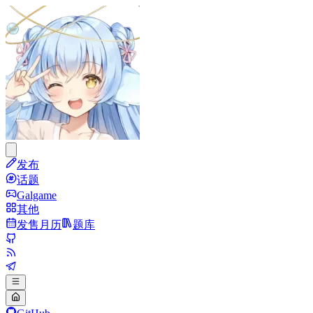
发布
话题
Galgame
其他
发售月历
题库