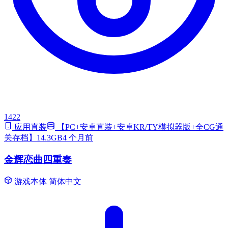
1422
应用直装
【PC+安卓直装+安卓KR/TY模拟器版+全CG通
关存档】14.3GB
4 个月前
金辉恋曲四重奏
游戏本体
简体中文