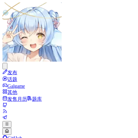
发布
话题
Galgame
其他
发售月历
题库