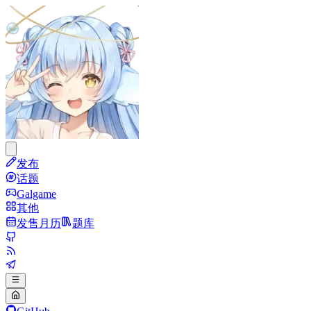
发布
话题
Galgame
其他
发售月历
题库