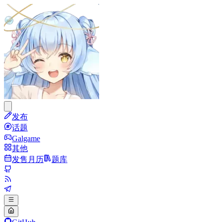
发布
话题
Galgame
其他
发售月历
题库