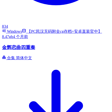
834
Windows
【PC民汉无码附全cg存档+安卓直装官中】
8.47gb
4 个月前
金辉恋曲四重奏
合集
简体中文