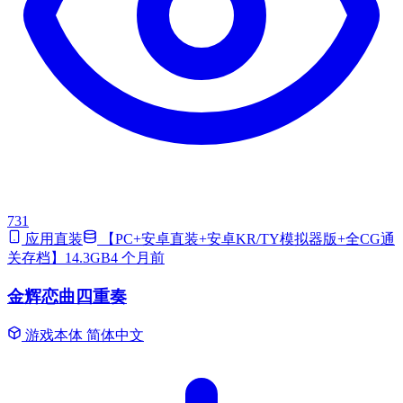
731
应用直装
【PC+安卓直装+安卓KR/TY模拟器版+全CG通
关存档】14.3GB
4 个月前
金辉恋曲四重奏
游戏本体
简体中文